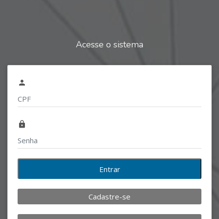
Acesse o sistema
person
lock
Entrar
Cadastre-se