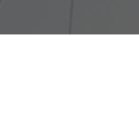
Associe-se
Sobre a ANPAE
A Associação Nacional de Política e Administração da
Educação (ANPAE) é uma associação civil de utilidade pública
e natureza acadêmica no campo da política e da gestão da
educação, que congrega pesquisadores, docentes e
estudantes de educação superior; dirigentes e técnicos dos
sistemas de ensino; e professores e diretores de escolas e
outros espaços sociais de educação e formação cidadã.